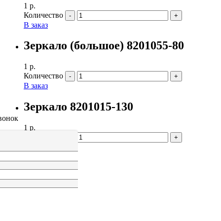
1
р.
Количество
В заказ
Зеркало (большое) 8201055-80
1
р.
Количество
В заказ
Зеркало 8201015-130
вонок
1
р.
Количество
В заказ
1
2
3
4
5
6
→