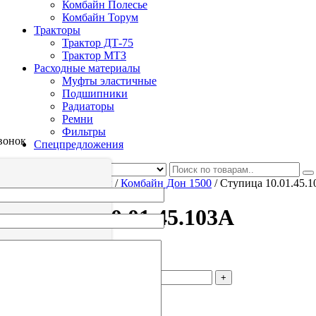
Комбайн Полесье
Комбайн Торум
Тракторы
Трактор ДТ-75
Трактор МТЗ
Расходные материалы
Муфты эластичные
Подшипники
Радиаторы
Ремни
Фильтры
вонок
Спецпредложения
/
Каталог
/
Комбайны
/
Комбайн Дон 1500
/
Ступица 10.01.45.
Ступица 10.01.45.103А
1
р.
Количество
В корзину