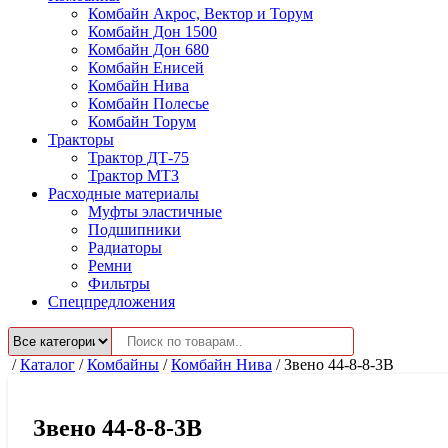
Комбайн Акрос, Вектор и Торум
Комбайн Дон 1500
Комбайн Дон 680
Комбайн Енисей
Комбайн Нива
Комбайн Полесье
Комбайн Торум
Тракторы
Трактор ДТ-75
Трактор МТЗ
Расходные материалы
Муфты эластичные
Подшипники
Радиаторы
Ремни
Фильтры
Спецпредложения
/
Каталог
/
Комбайны
/
Комбайн Нива
/
Звено 44-8-8-3В
Звено 44-8-8-3В