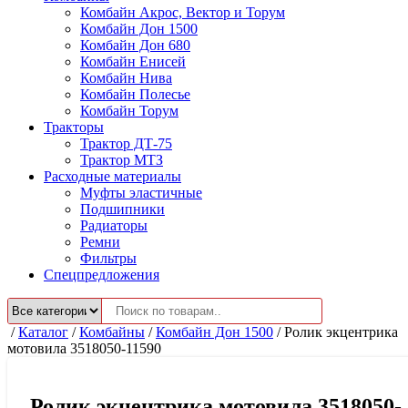
Комбайн Акрос, Вектор и Торум
Комбайн Дон 1500
Комбайн Дон 680
Комбайн Енисей
Комбайн Нива
Комбайн Полесье
Комбайн Торум
Тракторы
Трактор ДТ-75
Трактор МТЗ
Расходные материалы
Муфты эластичные
Подшипники
Радиаторы
Ремни
Фильтры
Спецпредложения
/
Каталог
/
Комбайны
/
Комбайн Дон 1500
/
Ролик экцентрика
мотовила 3518050-11590
Ролик экцентрика мотовила 3518050-