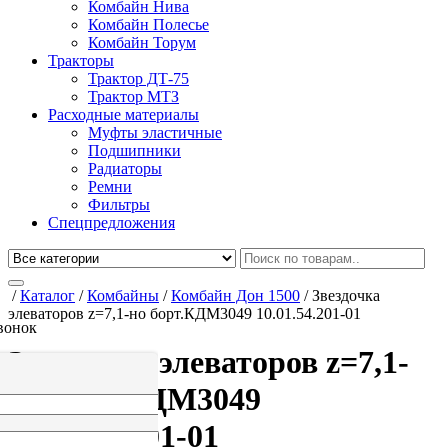
Комбайн Нива
Комбайн Полесье
Комбайн Торум
Тракторы
Трактор ДТ-75
Трактор МТЗ
Расходные материалы
Муфты эластичные
Подшипники
Радиаторы
Ремни
Фильтры
Спецпредложения
/
Каталог
/
Комбайны
/
Комбайн Дон 1500
/
Звездочка
элеваторов z=7,1-но борт.КДМ3049 10.01.54.201-01
вонок
Звездочка элеваторов z=7,1-
но борт.КДМ3049
10.01.54.201-01