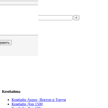
1
р.
Количество
В корзину
Комбайны
Комбайн Акрос, Вектор и Торум
Комбайн Дон 1500