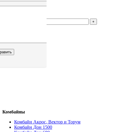
1
р.
Количество
В корзину
Комбайны
Комбайн Акрос, Вектор и Торум
Комбайн Дон 1500