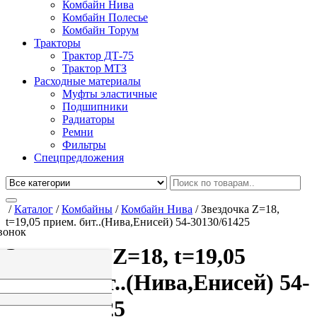
Комбайн Нива
Комбайн Полесье
Комбайн Торум
Тракторы
Трактор ДТ-75
Трактор МТЗ
Расходные материалы
Муфты эластичные
Подшипники
Радиаторы
Ремни
Фильтры
Спецпредложения
/
Каталог
/
Комбайны
/
Комбайн Нива
/
Звездочка Z=18,
t=19,05 прием. бит..(Нива,Енисей) 54-30130/61425
вонок
Звездочка Z=18, t=19,05
прием. бит..(Нива,Енисей) 54-
30130/61425